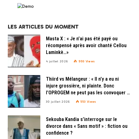
LES ARTICLES DU MOMENT
Masta X : « Je n’ai pas été payé ou
récompensé après avoir chanté Cellou
Laminkè…»
4 juillet 2026
993
Views
Thiird vs Mélangeur : « Il n’y a eu ni
injure grossière, ni plainte. Donc
l’OPROGEM ne peut pas les convoquer »,
explique Doudou Beny de l’OPROGEM
30 juillet 2026
553
Views
Sekouba Kandia s’interroge sur le
divorce dans « Sans motif » : fiction ou
confidence ?