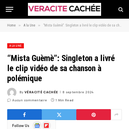
»
»
Home
A la Une
‘’Mista Guèmè’’: Singleton a livré le clip vidéo de sa chanson à polémique
A LA UNE
‘’Mista Guèmè’’: Singleton a livré
le clip vidéo de sa chanson à
polémique
By
VÉRACITÉ CACHÉE
8 septembre 2024
Aucun commentaire
1 Min Read
Google
Flipboard
Follow Us