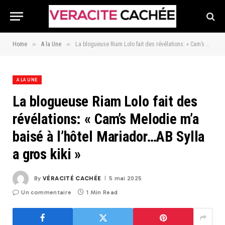
»
»
Home
A la Une
La blogueuse Riam Lolo fait des révélations: « Cam’s Melodie m’a baisé à l’hôtel Mariador…AB Sylla a gros kiki »
A LA UNE
La blogueuse Riam Lolo fait des
révélations: « Cam’s Melodie m’a
baisé à l’hôtel Mariador…AB Sylla
a gros kiki »
By
VÉRACITÉ CACHÉE
5 mai 2025
Un commentaire
1 Min Read