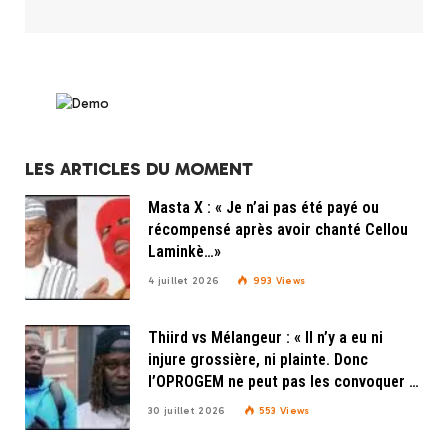
LES ARTICLES DU MOMENT
Masta X : « Je n’ai pas été payé ou
récompensé après avoir chanté Cellou
Laminkè…»
4 juillet 2026
993
Views
Thiird vs Mélangeur : « Il n’y a eu ni
injure grossière, ni plainte. Donc
l’OPROGEM ne peut pas les convoquer »,
explique Doudou Beny de l’OPROGEM
30 juillet 2026
553
Views