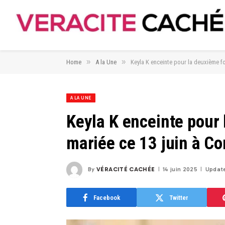
»
»
Home
A la Une
Keyla K enceinte pour la deuxième fo
A LA UNE
Keyla K enceinte pour 
mariée ce 13 juin à C
By
VÉRACITÉ CACHÉE
14 juin 2025
Updat
Facebook
Twitter