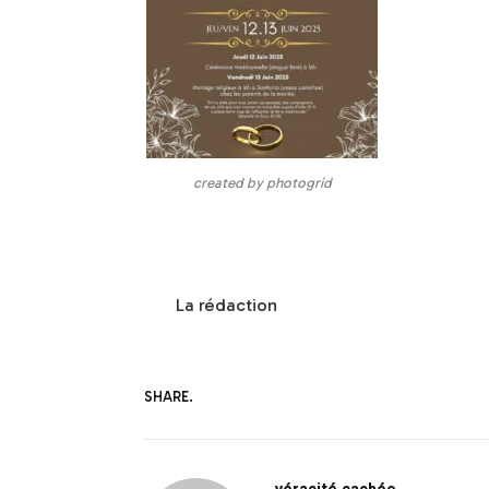
created by photogrid
La rédaction
SHARE.
véracité cachée