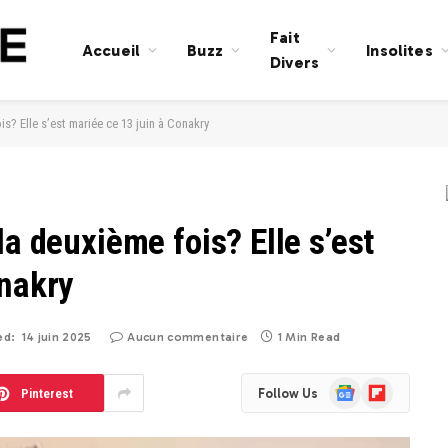
Fait
Accueil
Buzz
Insolites
Divers
is? Elle s’est mariée ce 13 juin à Conakry
la deuxième fois? Elle s’est
onakry
ed:
14 juin 2025
Aucun commentaire
1 Min Read
Google
Flipboard
Pinterest
Follow Us
News