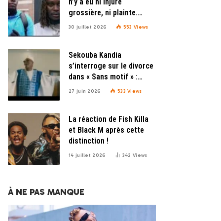
n’y a eu ni injure
grossière, ni plainte.
Donc l’OPROGEM ne peut
30 juillet 2026
553
Views
pas les convoquer »,
explique Doudou Beny de
Sekouba Kandia
l’OPROGEM
s’interroge sur le divorce
dans « Sans motif » :
fiction ou confidence ?
27 juin 2026
533
Views
La réaction de Fish Killa
et Black M après cette
distinction !
14 juillet 2026
342
Views
À NE PAS MANQUE