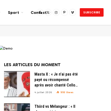
Sport
Contact
SUBSCRIBE
Facebook
X
Instagram
Pinterest
Vimeo
(Twitter)
LES ARTICLES DU MOMENT
Masta X : « Je n’ai pas été
payé ou récompensé
après avoir chanté Cellou
Laminkè…»
4 juillet 2026
993
Views
Thiird vs Mélangeur : « Il