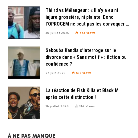
Thiird vs Mélangeur : « Il n’y a eu ni
injure grossière, ni plainte. Donc
l’OPROGEM ne peut pas les convoquer »,
explique Doudou Beny de l’OPROGEM
30 juillet 2026
553
Views
Sekouba Kandia s’interroge sur le
divorce dans « Sans motif » : fiction ou
confidence ?
27 juin 2026
533
Views
La réaction de Fish Killa et Black M
après cette distinction !
14 juillet 2026
342
Views
À NE PAS MANQUE