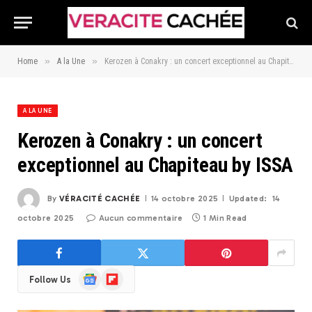
»
»
Home
A la Une
Kerozen à Conakry : un concert exceptionnel au Chapiteau by ISSA
A LA UNE
Kerozen à Conakry : un concert
exceptionnel au Chapiteau by ISSA
By
VÉRACITÉ CACHÉE
14 octobre 2025
Updated:
14
octobre 2025
Aucun commentaire
1 Min Read
Google
Flipboard
Follow Us
News