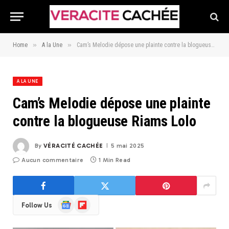
»
»
Home
A la Une
Cam’s Melodie dépose une plainte contre la blogueuse Riams Lolo
A LA UNE
Cam’s Melodie dépose une plainte
contre la blogueuse Riams Lolo
By
VÉRACITÉ CACHÉE
5 mai 2025
Aucun commentaire
1 Min Read
Google
Flipboard
Follow Us
News