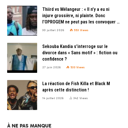
Thiird vs Mélangeur : « Il n’y a eu ni
injure grossière, ni plainte. Donc
l’OPROGEM ne peut pas les convoquer »,
explique Doudou Beny de l’OPROGEM
30 juillet 2026
553
Views
Sekouba Kandia s’interroge sur le
divorce dans « Sans motif » : fiction ou
confidence ?
27 juin 2026
533
Views
La réaction de Fish Killa et Black M
après cette distinction !
14 juillet 2026
342
Views
À NE PAS MANQUE