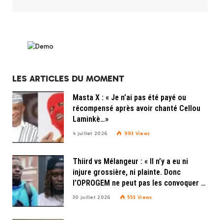
LES ARTICLES DU MOMENT
Masta X : « Je n’ai pas été payé ou
récompensé après avoir chanté Cellou
Laminkè…»
4 juillet 2026
993
Views
Thiird vs Mélangeur : « Il n’y a eu ni
injure grossière, ni plainte. Donc
l’OPROGEM ne peut pas les convoquer »,
explique Doudou Beny de l’OPROGEM
30 juillet 2026
553
Views