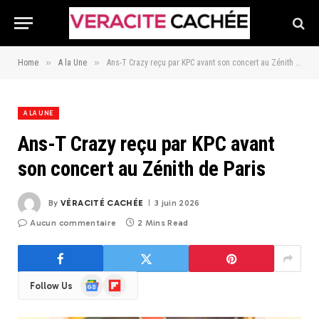
»
»
Home
A la Une
Ans-T Crazy reçu par KPC avant son concert au Zénith de Paris
A LA UNE
Ans-T Crazy reçu par KPC avant
son concert au Zénith de Paris
By
VÉRACITÉ CACHÉE
3 juin 2026
Aucun commentaire
2 Mins Read
Google
Flipboard
Follow Us
News